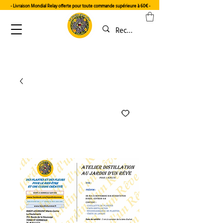
- Livraison Mondial Relay offerte pour toute commande supérieure à 60€
-