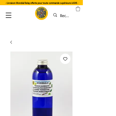
- Livraison Mondial Relay offerte pour toute commande supérieure à 60€
-