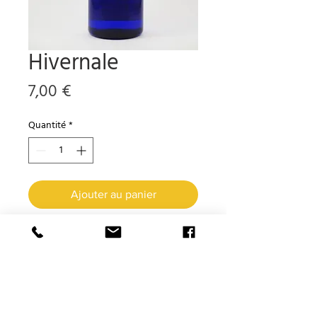
Hivernale
Prix
7,00 €
Quantité
*
Ajouter au panier
Description :
La synergie "Hivernale 2" vous
aidera à lutter contre les rhumes
et vous gardera en forme tout au
long de l'hiver !
Composition