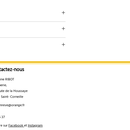
is, ces informations sont
à titre informatif, elles ne
nt en aucun cas constituer une
tion médicale, ni engager notre
abilité. Pour tout usage dans un
rapeutique, consultez un
n.
. Vous pouvez l'utiliser en
tactez-nous
ats.
ine RIBOT
erie,
e de la Houssaye
int- Corneille
unreve@orange.fr
5 37
re sur
Facebook
et
Instagram