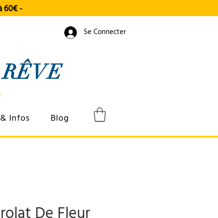
 à 60€
-
Se Connecter
RÊVE
& Infos
Blog
rolat De Fleur