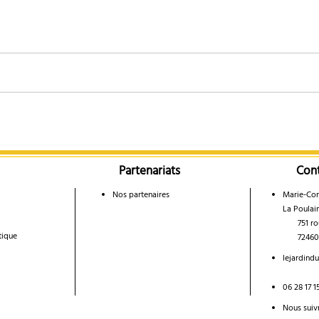
Toutefo
données 
sauraie
informa
respons
 et nos plantes cultivées sans herbicide ni insecticide.
but thé
it dans un verre d'eau tous les matins pendant 20 jours.
médeci
quer sur votre visage à l'aide d'un coton si vous avez une peau irritée
au réfrigérateur.
s, irrités ou fatigués.
its jusqu'à 6 mois après ouverture.
Partenariats
Con
 à vous ! N'hésitez pas à allez chercher d'autres utilisations à vos hydrol
spect ou d'odeur n'utilisez plus votre produit.
Nos partenaires
Marie-Cor
La Poulain
751 rout
tique
72460 Sa
lejardind
06 28 17 1
Nous suiv