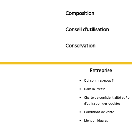
Composition
Fleur de sureau
Conseil d'utilisation
Tous nos hydrolats sont microfiltrés
Par voie orale :
Boire 10ml du produ
Conservation
Par voie cutané :
Vous pouvez l'appli
À conserver au frais, de préférence 
compresse sur des yeux congestionné
Vous pouvez consommer votre produ
Entreprise
Pleins d'autres possibilités s'offrent
Si vous constatez un changement d’a
Qui sommes-nous ?
Dans la Presse
Charte de confidentialité et Poli
d'utilisation des cookies
Conditions de vente
Mention légales