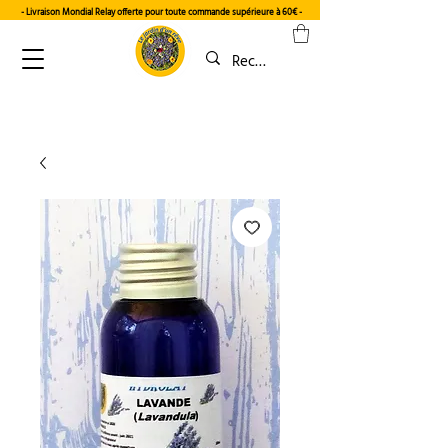
- Livraison Mondial Relay offerte pour toute commande supérieure à 60€
-