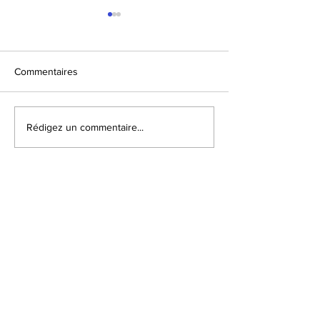
Commentaires
Virgin Mojito Express
Comment utiliser 
Rédigez un commentaire...
"Menthe & Co" ?