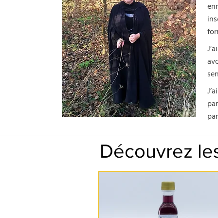
enr
ins
for
J’a
av
sen
J’a
par
par
Découvrez les