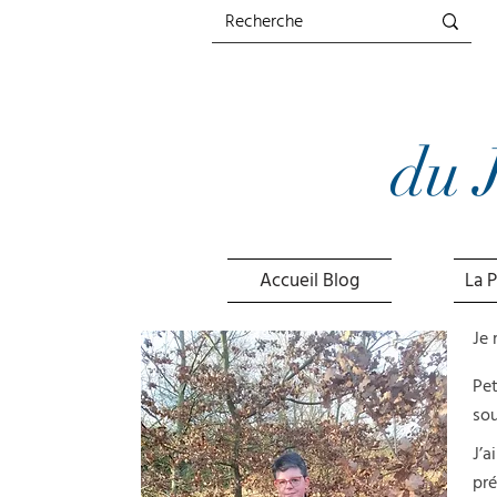
du
Accueil Blog
La 
Je 
Pet
sou
J’a
pr